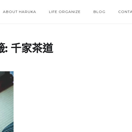
ABOUT HARUKA
LIFE ORGANIZE
BLOG
CONT
籤:
千家茶道