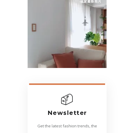
Newsletter
Get the latest fashion trends, the
best in travel and my life.