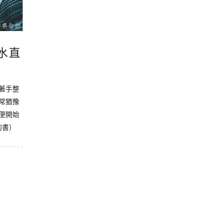
水直
著手整
常猶豫
便開始
的書）