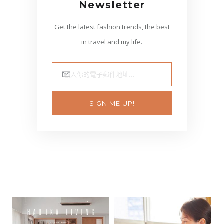
Newsletter
Get the latest fashion trends, the best
in travel and my life.
輸入你的電子郵件地址…
SIGN ME UP!