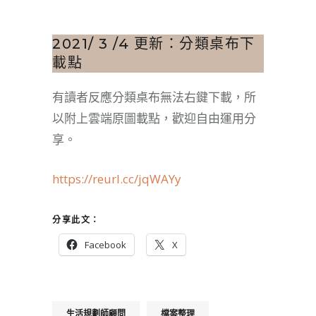
2021/ 3 /4 更新：分類桌布下
載點
有讀者反應分類桌布無法右鍵下載，所
以附上雲端原圖載點，歡迎自由運用分
享。
https://reurl.cc/jqWAYy
分享此文：
Facebook
X
生活規劃師顧問
檔案整理