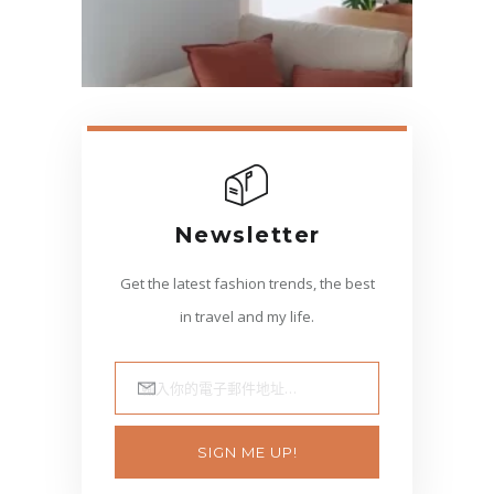
Newsletter
Get the latest fashion trends, the best
in travel and my life.
輸入你的電子郵件地址…
SIGN ME UP!