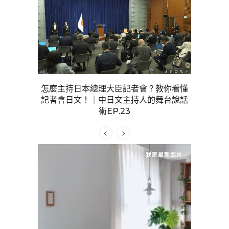
怎麼主持日本總理大臣記者會？教你看懂
「少數高額
記者會日文！｜中日文主持人的舞台說話
男女外遇
動效果？｜
術EP.23
P.28
我家最新照片