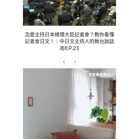
怎麼主持日本總理大臣記者會？教你看懂
「少數高額
記者會日文！｜中日文主持人的舞台說話
男女外遇
動效果？｜
術EP.23
P.28
我家最新照片