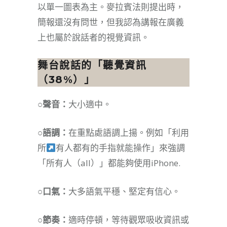
以單一圖表為主。麥拉賓法則提出時，
簡報還沒有問世，但我認為講報在廣義
上也屬於說話者的視覺資訊。
舞台說話的「聽覺資訊
（38%）」
​○聲音：
大小適中。
○語調：
在重點處語調上揚。例如「利用
所
有人都有的手指就能操作」來強調
「所有人（all）」都能夠使用iPhone.
○口氣：
大多語氣平穩、堅定有信心。
○節奏：
適時停頓，等待觀眾吸收資訊或