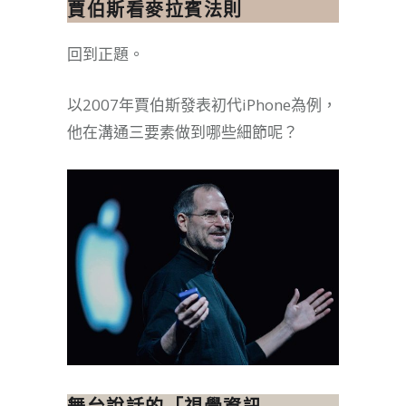
賈伯斯看麥拉賓法則
回到正題。
以2007年賈伯斯發表初代iPhone為例，
他在溝通三要素做到哪些細節呢？