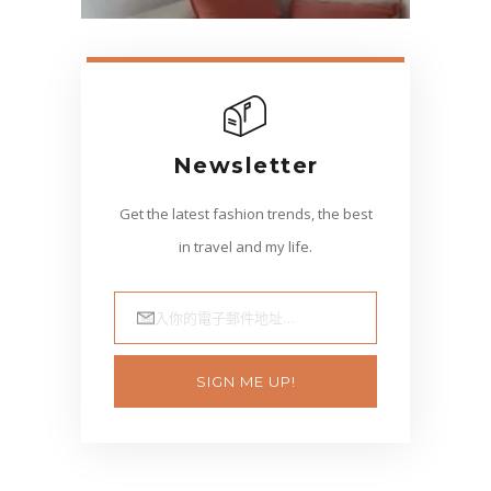
Newsletter
Get the latest fashion trends, the best
in travel and my life.
輸入你的電子郵件地址…
SIGN ME UP!