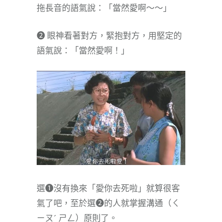
拖長音的語氣說：「當然愛啊～～」
❷ 眼神看著對方，緊抱對方，用堅定的
語氣說：「當然愛啊！」
選❶沒有換來「愛你去死啦」就算很客
氣了吧，至於選❷的人就掌握溝通（ㄑ
ㄧㄡˊ ㄕㄥ）原則了。